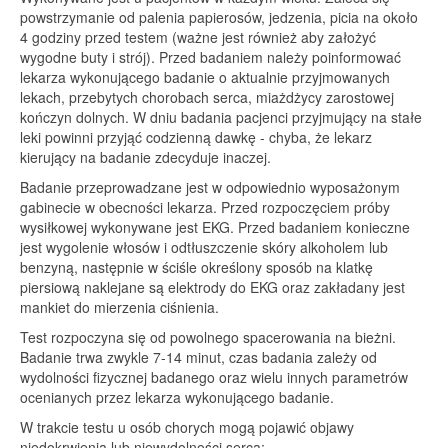
powstrzymanie od palenia papierosów, jedzenia, picia na około
4 godziny przed testem (ważne jest również aby założyć
wygodne buty i strój). Przed badaniem należy poinformować
lekarza wykonującego badanie o aktualnie przyjmowanych
lekach, przebytych chorobach serca, miażdżycy zarostowej
kończyn dolnych. W dniu badania pacjenci przyjmujący na stałe
leki powinni przyjąć codzienną dawkę - chyba, że lekarz
kierujący na badanie zdecyduje inaczej.
Badanie przeprowadzane jest w odpowiednio wyposażonym
gabinecie w obecności lekarza. Przed rozpoczęciem próby
wysiłkowej wykonywane jest EKG. Przed badaniem konieczne
jest wygolenie włosów i odtłuszczenie skóry alkoholem lub
benzyną, następnie w ściśle określony sposób na klatkę
piersiową naklejane są elektrody do EKG oraz zakładany jest
mankiet do mierzenia ciśnienia.
Test rozpoczyna się od powolnego spacerowania na bieżni.
Badanie trwa zwykle 7-14 minut, czas badania zależy od
wydolności fizycznej badanego oraz wielu innych parametrów
ocenianych przez lekarza wykonującego badanie.
W trakcie testu u osób chorych mogą pojawić objawy
niedokrwienia lub niewydolności serca: