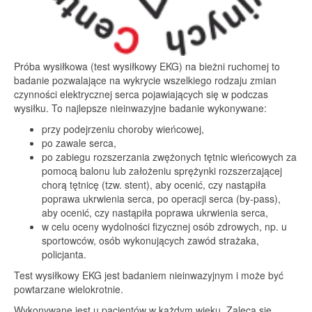
Próba wysiłkowa (test wysiłkowy EKG) na bieżni ruchomej to
badanie pozwalające na wykrycie wszelkiego rodzaju zmian
czynności elektrycznej serca pojawiających się w podczas
wysiłku. To najlepsze nieinwazyjne badanie wykonywane:
przy podejrzeniu choroby wieńcowej,
po zawale serca,
po zabiegu rozszerzania zwężonych tętnic wieńcowych za
pomocą balonu lub założeniu sprężynki rozszerzającej
chorą tętnicę (tzw. stent), aby ocenić, czy nastąpiła
poprawa ukrwienia serca, po operacji serca (by-pass),
aby ocenić, czy nastąpiła poprawa ukrwienia serca,
w celu oceny wydolności fizycznej osób zdrowych, np. u
sportowców, osób wykonujących zawód strażaka,
policjanta.
Test wysiłkowy EKG jest badaniem nieinwazyjnym i może być
powtarzane wielokrotnie.
Wykonywane jest u pacjentów w każdym wieku. Zaleca się