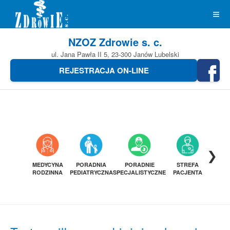
NZOZ Zdrowie s. c.
ul. Jana Pawła II 5, 23-300 Janów Lubelski
REJESTRACJA ON-LINE
❯
MEDYCYNA
PORADNIA
PORADNIE
STREFA
DIAGN
RODZINNA
PEDIATRYCZNA
SPECJALISTYCZNE
PACJENTA