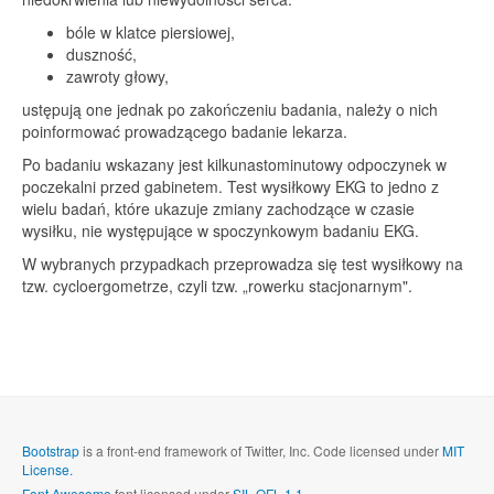
bóle w klatce piersiowej,
duszność,
zawroty głowy,
ustępują one jednak po zakończeniu badania, należy o nich
poinformować prowadzącego badanie lekarza.
Po badaniu wskazany jest kilkunastominutowy odpoczynek w
poczekalni przed gabinetem. Test wysiłkowy EKG to jedno z
wielu badań, które ukazuje zmiany zachodzące w czasie
wysiłku, nie występujące w spoczynkowym badaniu EKG.
W wybranych przypadkach przeprowadza się test wysiłkowy na
tzw. cycloergometrze, czyli tzw. „rowerku stacjonarnym".
Bootstrap
is a front-end framework of Twitter, Inc. Code licensed under
MIT
License.
Font Awesome
font licensed under
SIL OFL 1.1
.