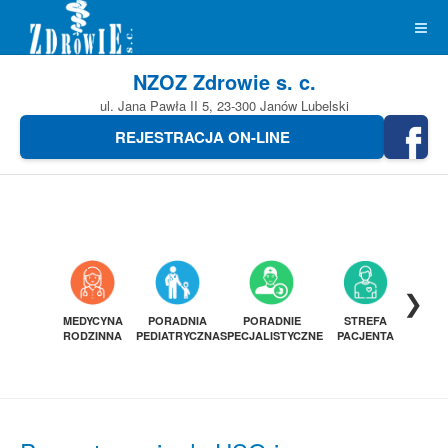
NZOZ Zdrowie s. c.
ul. Jana Pawła II 5, 23-300 Janów Lubelski
REJESTRACJA ON-LINE
❯
MEDYCYNA
PORADNIA
PORADNIE
STREFA
DIAGN
RODZINNA
PEDIATRYCZNA
SPECJALISTYCZNE
PACJENTA