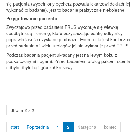
się pacjenta (wypełniony pęcherz pozwala lekarzowi dokładniej
wykonać to badanie), jest to badanie praktycznie niebolesne.
Przygotowanie pacjenta
Zwyczajowo przed badaniem TRUS wykonuje się wlewkę
doodbytniczą - enemę, która oczyszczając bańkę odbytnicy
poprawia jakość uzyskanego obrazu. Enema nie jest konieczna
przed badaniem i wielu urologów jej nie wykonuje przed TRUS.
Podczas badania pacjent układany jest na lewym boku z
podkurczonymi nogami. Przed badaniem urolog palcem ocenia
odbyt/odbytnicę i gruczoł krokowy
Strona 2 z 2
start
Poprzednia
1
2
Następna
koniec