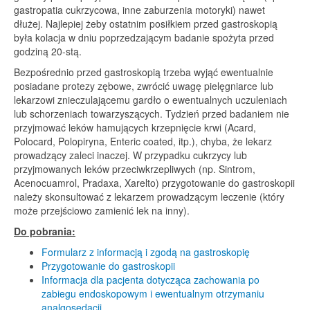
gastropatia cukrzycowa, inne zaburzenia motoryki) nawet
dłużej. Najlepiej żeby ostatnim posiłkiem przed gastroskopią
była kolacja w dniu poprzedzającym badanie spożyta przed
godziną 20-stą.
Bezpośrednio przed gastroskopią trzeba wyjąć ewentualnie
posiadane protezy zębowe, zwrócić uwagę pielęgniarce lub
lekarzowi znieczulającemu gardło o ewentualnych uczuleniach
lub schorzeniach towarzyszących. Tydzień przed badaniem nie
przyjmować leków hamujących krzepnięcie krwi (Acard,
Polocard, Polopiryna, Enteric coated, itp.), chyba, że lekarz
prowadzący zaleci inaczej. W przypadku cukrzycy lub
przyjmowanych leków przeciwkrzepliwych (np. Sintrom,
Acenocuamrol, Pradaxa, Xarelto) przygotowanie do gastroskopii
należy skonsultować z lekarzem prowadzącym leczenie (który
może przejściowo zamienić lek na inny).
Do pobrania:
Formularz z informacją i zgodą na gastroskopię
Przygotowanie do gastroskopii
Informacja dla pacjenta dotycząca zachowania po
zabiegu endoskopowym i ewentualnym otrzymaniu
analgosedacji