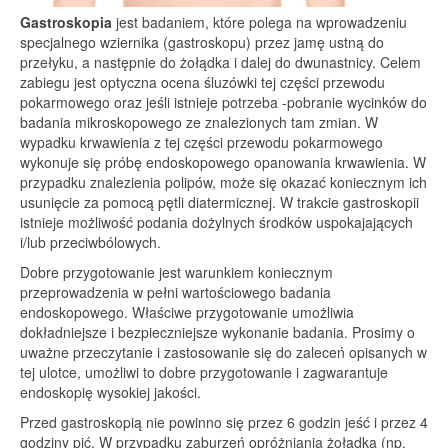
Gastroskopia
jest badaniem, które polega na wprowadzeniu
specjalnego wziernika (gastroskopu) przez jamę ustną do
przełyku, a następnie do żołądka i dalej do dwunastnicy. Celem
zabiegu jest optyczna ocena śluzówki tej części przewodu
pokarmowego oraz jeśli istnieje potrzeba -pobranie wycinków do
badania mikroskopowego ze znalezionych tam zmian. W
wypadku krwawienia z tej części przewodu pokarmowego
wykonuje się próbę endoskopowego opanowania krwawienia. W
przypadku znalezienia polipów, może się okazać koniecznym ich
usunięcie za pomocą pętli diatermicznej. W trakcie gastroskopii
istnieje możliwość podania dożylnych środków uspokajających
i/lub przeciwbólowych.
Dobre przygotowanie jest warunkiem koniecznym
przeprowadzenia w pełni wartościowego badania
endoskopowego. Właściwe przygotowanie umożliwia
dokładniejsze i bezpieczniejsze wykonanie badania. Prosimy o
uważne przeczytanie i zastosowanie się do zaleceń opisanych w
tej ulotce, umożliwi to dobre przygotowanie i zagwarantuje
endoskopię wysokiej jakości.
Przed gastroskopią nie powinno się przez 6 godzin jeść i przez 4
godziny pić. W przypadku zaburzeń opróżniania żołądka (np.