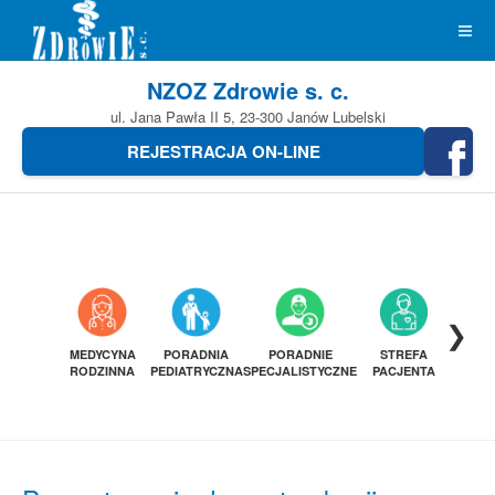
NZOZ Zdrowie s. c.
ul. Jana Pawła II 5, 23-300 Janów Lubelski
REJESTRACJA ON-LINE
❯
MEDYCYNA
PORADNIA
PORADNIE
STREFA
DIAGN
RODZINNA
PEDIATRYCZNA
SPECJALISTYCZNE
PACJENTA