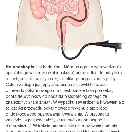
Kolonoskopia
jest badaniem, które polega na wprowadzeniu
specjalnego wziernika (kolonoskopu) przez odbyt do odbytnicy,
a następnie do dalszych części jelita grubego aż do kątnicy.
Celem zabiegu jest optyczna ocena śluzówki tej części
przewodu pokarmowego oraz, jeśli istnieje taka potrzeba,
pobranie wycinków do badania histopatologicznego ze
znalezionych tam zmian. W wypadku stwierdzenia krwawienia z
tej części przewodu pokarmowego wykonuje się próbę
endoskopowego opanowania krwawienia. W przypadku
znalezienia polipów należy je usunąć za pomocą pętli
diatermicznej. W trakcie badania istnieje możliwość podania
drogą dożylną środków przeciwbólowych i/lub uspokajających.