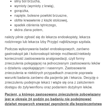
silny ból brzucha,
wymioty (wymioty z krwią),
gorączka,
napięte, bolesne powłoki brzuszne,
obfite krwawienie z kiszki stolcowej,
spadek ciśnienia tętniczego,
skóra zlana potem,
należy pilnie zgłosić się do lekarza endoskopisty, lekarza
rodzinnego lub lekarza Izby Przyjęć najbliższego szpitala.
Podczas wykonywania badań endoskopowych, zarówno
gastroskopii jak i kolonoskopii istnieje możliwość/niekiedy
konieczność zastosowania analgosedacji, czyli formy
znieczulenia polegającej na jednoczesnym zastosowaniu leków
o działaniu uspokajającym i nasennym. Zastosowanie
znieczulenia w niektórych przypadkach znacznie poprawia
warunki badania zarówno dla pacjenta jak i lekarza. Decyzję o
znieczuleniu podejmuje lekarz i wiąże się ona z założeniem
dostępu do żyły/wenflonu oraz podaniem dożylnym leków.
Pacjent, u którego zastosowano znieczulenie zobowiązany
jest w okresie 24 godzin po badaniu nie podejmować
działań mogących stwarzać zagrożenie dla bezpieczeństwa