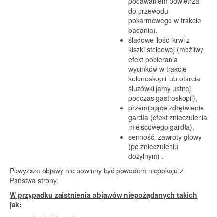
podawaniem powietrza
do przewodu
pokarmowego w trakcie
badania),
śladowe ilości krwi z
kiszki stolcowej (możliwy
efekt pobierania
wycinków w trakcie
kolonoskopii lub otarcia
śluzówki jamy ustnej
podczas gastroskopii),
przemijające zdrętwienie
gardła (efekt znieczulenia
miejscowego gardła),
senność, zawroty głowy
(po znieczuleniu
dożylnym) .
Powyższe objawy nie powinny być powodem niepokoju z
Państwa strony.
W przypadku zaistnienia objawów niepożądanych takich
jak: