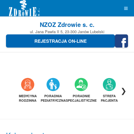
NZOZ Zdrowie s. c.
ul. Jana Pawła II 5, 23-300 Janów Lubelski
REJESTRACJA ON-LINE
❯
MEDYCYNA
PORADNIA
PORADNIE
STREFA
DIAGN
RODZINNA
PEDIATRYCZNA
SPECJALISTYCZNE
PACJENTA