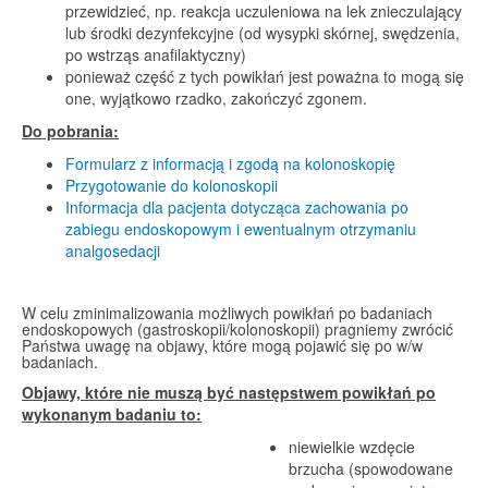
przewidzieć, np. reakcja uczuleniowa na lek znieczulający
lub środki dezynfekcyjne (od wysypki skórnej, swędzenia,
po wstrząs anafilaktyczny)
ponieważ część z tych powikłań jest poważna to mogą się
one, wyjątkowo rzadko, zakończyć zgonem.
Do pobrania:
Formularz z informacją i zgodą na kolonoskopię
Przygotowanie do kolonoskopii
Informacja dla pacjenta dotycząca zachowania po
zabiegu endoskopowym i ewentualnym otrzymaniu
analgosedacji
W celu zminimalizowania możliwych powikłań po badaniach
endoskopowych (gastroskopii/kolonoskopii) pragniemy zwrócić
Państwa uwagę na objawy, które mogą pojawić się po w/w
badaniach.
Objawy, które nie muszą być następstwem powikłań po
wykonanym badaniu to:
niewielkie wzdęcie
brzucha (spowodowane