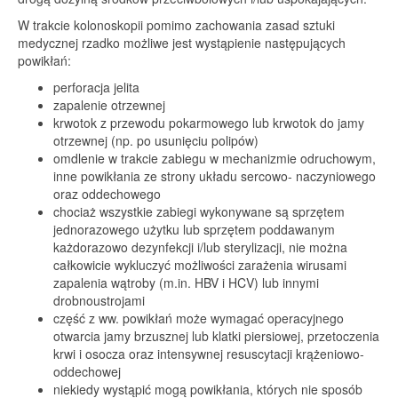
W trakcie kolonoskopii pomimo zachowania zasad sztuki
medycznej rzadko możliwe jest wystąpienie następujących
powikłań:
perforacja jelita
zapalenie otrzewnej
krwotok z przewodu pokarmowego lub krwotok do jamy
otrzewnej (np. po usunięciu polipów)
omdlenie w trakcie zabiegu w mechanizmie odruchowym,
inne powikłania ze strony układu sercowo- naczyniowego
oraz oddechowego
chociaż wszystkie zabiegi wykonywane są sprzętem
jednorazowego użytku lub sprzętem poddawanym
każdorazowo dezynfekcji i/lub sterylizacji, nie można
całkowicie wykluczyć możliwości zarażenia wirusami
zapalenia wątroby (m.in. HBV i HCV) lub innymi
drobnoustrojami
część z ww. powikłań może wymagać operacyjnego
otwarcia jamy brzusznej lub klatki piersiowej, przetoczenia
krwi i osocza oraz intensywnej resuscytacji krążeniowo-
oddechowej
niekiedy wystąpić mogą powikłania, których nie sposób