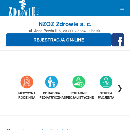
NZOZ Zdrowie s. c.
ul. Jana Pawła II 5, 23-300 Janów Lubelski
REJESTRACJA ON-LINE
❯
MEDYCYNA
PORADNIA
PORADNIE
STREFA
DIAGN
RODZINNA
PEDIATRYCZNA
SPECJALISTYCZNE
PACJENTA