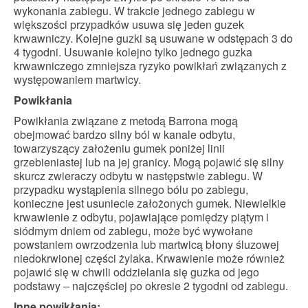
wykonania zabiegu. W trakcie jednego zabiegu w
większości przypadków usuwa się jeden guzek
krwawniczy. Kolejne guzki są usuwane w odstępach 3 do
4 tygodni. Usuwanie kolejno tylko jednego guzka
krwawniczego zmniejsza ryzyko powikłań związanych z
występowaniem martwicy.
Powikłania
Powikłania związane z metodą Barrona mogą
obejmować bardzo silny ból w kanale odbytu,
towarzyszący założeniu gumek poniżej linii
grzebieniastej lub na jej granicy. Mogą pojawić się silny
skurcz zwieraczy odbytu w następstwie zabiegu. W
przypadku wystąpienia silnego bólu po zabiegu,
konieczne jest usuniecie założonych gumek. Niewielkie
krwawienie z odbytu, pojawiające pomiędzy piątym i
siódmym dniem od zabiegu, może być wywołane
powstaniem owrzodzenia lub martwicą błony śluzowej
niedokrwionej części żylaka. Krwawienie może również
pojawić się w chwili oddzielania się guzka od jego
podstawy – najczęściej po okresie 2 tygodni od zabiegu.
Inne powikłania: