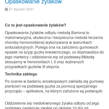
Opaskowanie żylaków
27 styczeń 2021
Co to jest opaskowanie żylaków?
Opaskowanie żylaków odbytu metodą Barrona to
małoinwazyjna, skuteczna i bezpieczna metoda leczenia
choroby hemoroidalnej wykonywana w warunkach
ambulatoryjnych. Polega ona na założeniu gumowych
opasek na szyję guzka krwawniczego, co doprowadza do
jego martwicy i oddzielenia się od podstawy.Metodę
stosujemy w hemoroidach I, II oraz wybranych
przypadkach guzków III stopnia.
Technika zabiegu
Po ocenie w badaniu anoskopowym zakłada się gumowy
pierścień na podstawę guzka za pomocą specjalnego
przyrządu – aplikatora, na którym założone są podwiązki
.
Oddzielenie się niedokrwionego żylaka odbytu od jego
podstawy następuje zwykle po okresie 10 dni od