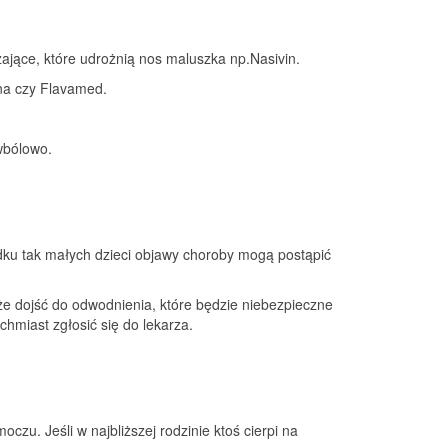
ające, które udrożnią nos maluszka np.Nasivin.
ina czy Flavamed.
wbólowo.
adku tak małych dzieci objawy choroby mogą postąpić
że dojść do odwodnienia, które będzie niebezpieczne
chmiast zgłosić się do lekarza.
u. Jeśli w najbliższej rodzinie ktoś cierpi na