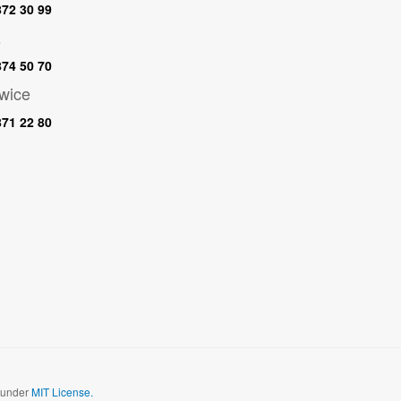
 872 30 99
z
 874 50 70
wice
 871 22 80
d under
MIT License.