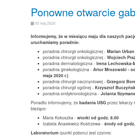
Ponowne otwarcie gab
05 maj 2020
Informujemy, że w miesiącu maju dla naszych pa
uruchamiamy poradnie:
poradnia chirurgii onkologicznej -
Marian Urban 
poradnia chirurgii onkologicznej -
Wojciech Praż
poradnia dermatologiczna -
Irena Lechowska-Ma
poradnia ginekologiczna -
Artur Mrozowski - o
maja 2020 r.)
poradnia chirurgii nacznyniowej -
Grzegorz Bore
poradnia chirurgii ogólnej -
Krzysztof Buczyński
poradnia endykronologiczna -
Jolanta Szymanek
Ponadto informujemy, że
badania USG
przez lekarzy
bieżąco:
Maria Kokoszka -
wtorki od godz. 8.00
Izabela Anasiewicz-Kostrzewa -
środy od godz.
Laboratorium
(punkt poboru) jest czynne: