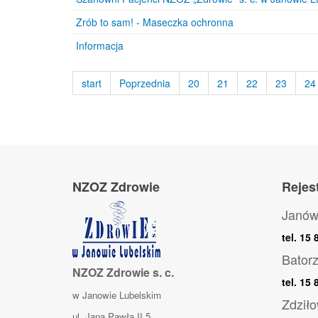
Zrób to sam! - Maseczka ochronna
Informacja
start
Poprzednia
20
21
22
23
24
NZOZ Zdrowie
Rejes
Janów
tel. 15
Bator
NZOZ Zdrowie s. c.
tel. 15
w Janowie Lubelskim
Zdziło
ul. Jana Pawła II 5