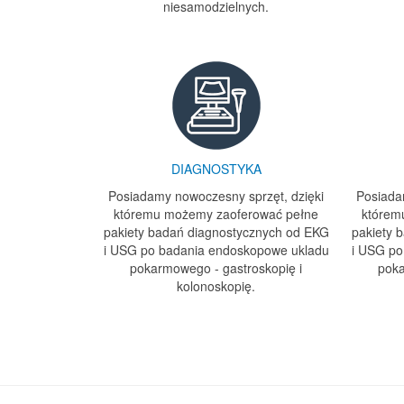
niesamodzielnych.
DIAGNOSTYKA
Posiadamy nowoczesny sprzęt, dzięki
Posiada
któremu możemy zaoferować pełne
którem
pakiety badań diagnostycznych od EKG
pakiety 
i USG po badania endoskopowe ukladu
i USG po
pokarmowego - gastroskopię i
poka
kolonoskopię.