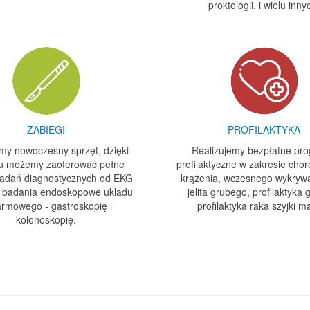
proktologii, i wielu inny
ZABIEGI
PROFILAKTYKA
my nowoczesny sprzęt, dzięki
Realizujemy bezpłatne pr
u możemy zaoferować pełne
profilaktyczne w zakresie cho
badań diagnostycznych od EKG
krążenia, wczesnego wykrywa
 badania endoskopowe ukladu
jelita grubego, profilaktyka g
rmowego - gastroskopię i
profilaktyka raka szyjki ma
kolonoskopię.