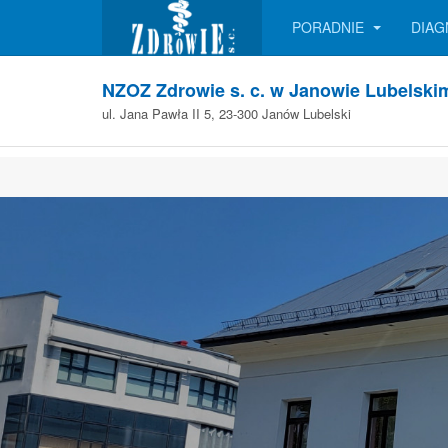
PORADNIE
DIA
NZOZ Zdrowie s. c. w Janowie Lubelski
ul. Jana Pawła II 5, 23-300 Janów Lubelski