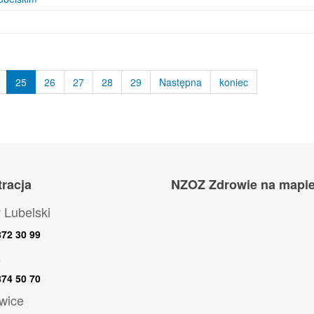
25
26
27
28
29
Następna
koniec
tracja
NZOZ Zdrowie na mapi
 Lubelski
 872 30 99
z
 874 50 70
wice