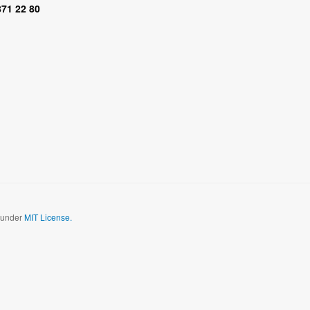
 871 22 80
d under
MIT License.