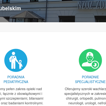
ubelskim
PORADNIA
PORADNIE
PEDIATRYCZNA
SPECJALISTYCZNE
emy pełen zakres opieki nad
Oferujemy szeroki wachlar
i, łącznie z obowiązkowymi i
specjalistycznych w zakresie
ymi szczepieniami, bilansami
chirurgii, ortopedii, pulmon
 oraz badaniami kontrolnymi.
neurologii, urologii, nefrol