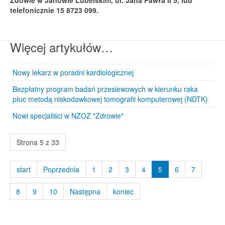
telefonicznie 15 8723 099.
Więcej artykułów…
Nowy lekarz w poradni kardiologicznej
Bezpłatny program badań przesiewowych w kierunku raka
płuc metodą niskodawkowej tomografii komputerowej (NDTK)
Nowi specjaliści w NZOZ "Zdrowie"
Strona 5 z 33
start
Poprzednia
1
2
3
4
5
6
7
8
9
10
Następna
koniec