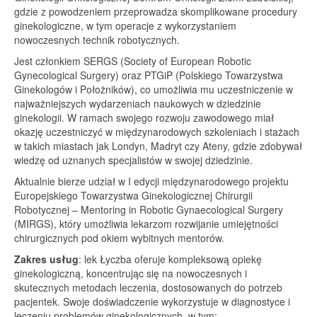
gdzie z powodzeniem przeprowadza skomplikowane procedury
ginekologiczne, w tym operacje z wykorzystaniem
nowoczesnych technik robotycznych.
Jest członkiem SERGS (Society of European Robotic
Gynecological Surgery) oraz PTGiP (Polskiego Towarzystwa
Ginekologów i Położników), co umożliwia mu uczestniczenie w
najważniejszych wydarzeniach naukowych w dziedzinie
ginekologii. W ramach swojego rozwoju zawodowego miał
okazję uczestniczyć w międzynarodowych szkoleniach i stażach
w takich miastach jak Londyn, Madryt czy Ateny, gdzie zdobywał
wiedzę od uznanych specjalistów w swojej dziedzinie.
Aktualnie bierze udział w I edycji międzynarodowego projektu
Europejskiego Towarzystwa Ginekologicznej Chirurgii
Robotycznej – Mentoring in Robotic Gynaecological Surgery
(MIRGS), który umożliwia lekarzom rozwijanie umiejętności
chirurgicznych pod okiem wybitnych mentorów.
Zakres usług
: lek Łyczba oferuje kompleksową opiekę
ginekologiczną, koncentrując się na nowoczesnych i
skutecznych metodach leczenia, dostosowanych do potrzeb
pacjentek. Swoje doświadczenie wykorzystuje w diagnostyce i
leczeniu problemów ginekologicznych, w tym: