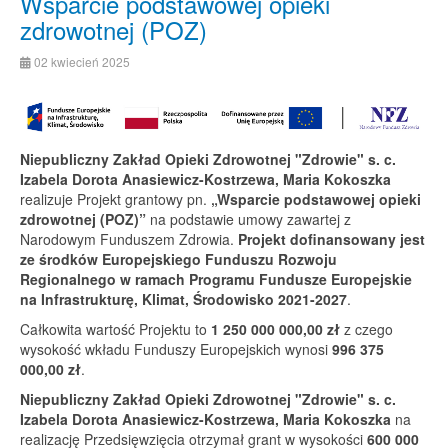
Wsparcie podstawowej opieki
zdrowotnej (POZ)
02 kwiecień 2025
Niepubliczny Zakład Opieki Zdrowotnej "Zdrowie" s. c.
Izabela Dorota Anasiewicz-Kostrzewa, Maria Kokoszka
realizuje Projekt grantowy pn.
„Wsparcie podstawowej opieki
zdrowotnej (POZ)”
na podstawie umowy zawartej z
Narodowym Funduszem Zdrowia.
Projekt dofinansowany jest
ze środków Europejskiego Funduszu Rozwoju
Regionalnego w ramach Programu Fundusze Europejskie
na Infrastrukturę, Klimat, Środowisko 2021-2027
.
Całkowita wartość Projektu to
1 250 000 000,00 zł
z czego
wysokość wkładu Funduszy Europejskich wynosi
996 375
000,00 zł
.
Niepubliczny Zakład Opieki Zdrowotnej "Zdrowie" s. c.
Izabela Dorota Anasiewicz-Kostrzewa, Maria Kokoszka
na
realizację Przedsięwzięcia otrzymał grant w wysokości
600 000