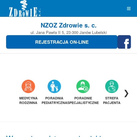
NZOZ Zdrowie s. c.
ul. Jana Pawła II 5, 23-300 Janów Lubelski
REJESTRACJA ON-LINE
❯
MEDYCYNA
PORADNIA
PORADNIE
STREFA
DIAGN
RODZINNA
PEDIATRYCZNA
SPECJALISTYCZNE
PACJENTA